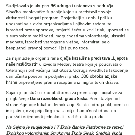
Sudjelovalo je ukupno
36 udruga i ustanova
s područja
Sisačko-moslavačke županije koje su predstavile svoje
aktivnosti i bogati program. Posjetitelji su dobili priliku
upoznati se s ovim organizacijama i njihovim radom, te
isprobati razne sportove, izmjeriti šećer u krvi i tlak, upoznati se
s europskom mobilnosti, mogućnostima volontiranja, ukrasiti
magnete, isprobati vatrogasne vježbe, informirati se o
besplatnoj pravnoj pomoći i još puno toga.
Za najmlađe je organizirana
dječja kazališna predstava „Ljepota
naše različitosti“
u izvedbi Medley teatra koja je poučavala o
toleranciji i prihvaćanju različitosti. Udruga Avadhuta također je
dan učinila posebnim podijelivši preko
300 obroka azijske
hrane
pripremljene prema receptima iz migrantskih država.
Sajam je poslužio i kao platforma za promicanje inicijative za
proglašenje
Dana raznolikosti grada Siska.
Predstavljen od
strane Agencije lokalne demokracije Sisak i udruga uključenih u
inicijativu, ovaj prijedlog ima za cilj u budućnosti dodatno
podržati vrijednosti jednakosti i različitosti u gradu.
Na Sajmu je sudjelovalo i 7 škola članica Platforme za razvoj
školskog volontiranja: Strukovna škola Sisak, Srednja škola