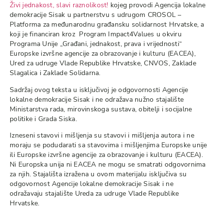
Živi jednakost, slavi raznolikost!
kojeg provodi Agencija lokalne
demokracije Sisak u partnerstvu s udrugom CROSOL –
Platforma za međunarodnu građansku solidarnost Hrvatske, a
koji je financiran kroz Program Impact4Values u okviru
Programa Unije „Građani, jednakost, prava i vrijednosti“
Europske izvršne agencije za obrazovanje i kulturu (EACEA),
Ured za udruge Vlade Republike Hrvatske, CNVOS, Zaklade
Slagalica i Zaklade Solidarna.
Sadržaj ovog teksta u isključivoj je odgovornosti Agencije
lokalne demokracije Sisak i ne odražava nužno stajalište
Ministarstva rada, mirovinskoga sustava, obitelji i socijalne
politike i Grada Siska.
Izneseni stavovi i mišljenja su stavovi i mišljenja autora i ne
moraju se podudarati sa stavovima i mišljenjima Europske unije
ili Europske izvršne agencije za obrazovanje i kulturu (EACEA).
Ni Europska unija ni EACEA ne mogu se smatrati odgovornima
za njih. Stajališta izražena u ovom materijalu isključiva su
odgovornost Agencije lokalne demokracije Sisak i ne
odražavaju stajalište Ureda za udruge Vlade Republike
Hrvatske.