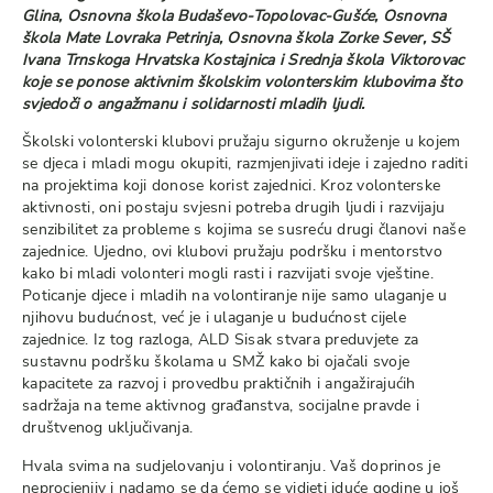
Glina, Osnovna škola Budaševo-Topolovac-Gušće, Osnovna
škola Mate Lovraka Petrinja, Osnovna škola Zorke Sever, SŠ
Ivana Trnskoga Hrvatska Kostajnica i Srednja škola Viktorovac
koje se ponose aktivnim školskim volonterskim klubovima što
svjedoči o angažmanu i solidarnosti mladih ljudi.
Školski volonterski klubovi pružaju sigurno okruženje u kojem
se djeca i mladi mogu okupiti, razmjenjivati ideje i zajedno raditi
na projektima koji donose korist zajednici. Kroz volonterske
aktivnosti, oni postaju svjesni potreba drugih ljudi i razvijaju
senzibilitet za probleme s kojima se susreću drugi članovi naše
zajednice. Ujedno, ovi klubovi pružaju podršku i mentorstvo
kako bi mladi volonteri mogli rasti i razvijati svoje vještine.
Poticanje djece i mladih na volontiranje nije samo ulaganje u
njihovu budućnost, već je i ulaganje u budućnost cijele
zajednice. Iz tog razloga, ALD Sisak stvara preduvjete za
sustavnu podršku školama u SMŽ kako bi ojačali svoje
kapacitete za razvoj i provedbu praktičnih i angažirajućih
sadržaja na teme aktivnog građanstva, socijalne pravde i
društvenog uključivanja.
Hvala svima na sudjelovanju i volontiranju. Vaš doprinos je
neprocjenjiv i nadamo se da ćemo se vidjeti iduće godine u još