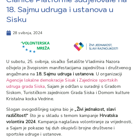
18. Sajmu udruga i ustanova u
Sisku
28 svibnja, 2024
U subotu, 25. svibnja, sisačko Šetalište Vladimira Nazora
oživjelo je živopisnim manifestacijama zajedništva i društvenog
angažmana na
18. Sajmu udruga i ustanova
. U organizaciji
Agencije lokalne demokracije Sisak
i
Zajednice sportskih
udruga grada Siska
, Sajam je održan u suradnji s Gradom
Siskom, Turističkom zajednicom Grada Siska i Domom kulture
Kristalna kocka Vedrine.
Slogan ovogodišnjeg sajma bio je
„Živi jednakost, slavi
različitost!“
što je u skladu s temom kampanje
Hrvatska
volontira 2024
. Kampanja naglašava volontiranje za vrijednosti,
a Sajam je pokazao taj duh okupivši brojne društvene i
sportske udruge i ustanove.