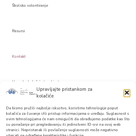
Školsko volontiranje
Resursi
Kontakt
Uporaba kolačića (cookies)
Upravljajte pristankom za
kolačiće
Izjava o odricanju odgovornosti
Da bismo pružili najbolje iskustvo, koristimo tehnologije poput
kolačića za čuvanje i/ili pristup informacijama o uređaju. Suglasnost s
ovim tehnologijama će nam omogućiti da obrađujemo podatke kao što
su ponašanje pri pregledavanju ili jedinstveni ID-ovi na ovoj web
stranici. Nepristanak ili povlačenje suglasnosti može negativno
Pravila privatnosti
utjecati na određene karakteristike i funkcije.