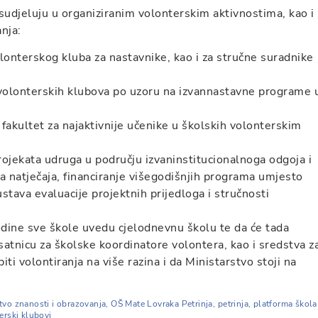
 sudjeluju u organiziranim volonterskim aktivnostima, kao i
nja:
lonterskog kluba za nastavnike, kao i za stručne suradnike
 volonterskih klubova po uzoru na izvannastavne programe 
 fakultet za najaktivnije učenike u školskih volonterskim
rojekata udruga u području izvaninstitucionalnoga odgoja i
va natječaja, financiranje višegodišnjih programa umjesto
stava evaluacije projektnih prijedloga i stručnosti
odine sve škole uvedu cjelodnevnu školu te da će tada
satnicu za školske koordinatore volontera, kao i sredstva z
ti volontiranja na više razina i da Ministarstvo stoji na
tvo znanosti i obrazovanja
,
OŠ Mate Lovraka Petrinja
,
petrinja
,
platforma škola
erski klubovi