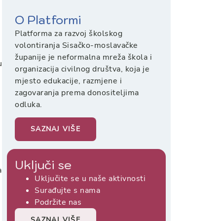
O Platformi
Platforma za razvoj školskog
volontiranja Sisačko-moslavačke
županije je neformalna mreža škola i
u
organizacija civilnog društva, koja je
mjesto edukacije, razmjene i
zagovaranja prema donositeljima
odluka.
SAZNAJ VIŠE
Uključi se
a
Uključite se u naše aktivnosti
Surađujte s nama
Podržite nas
SAZNAJ VIŠE