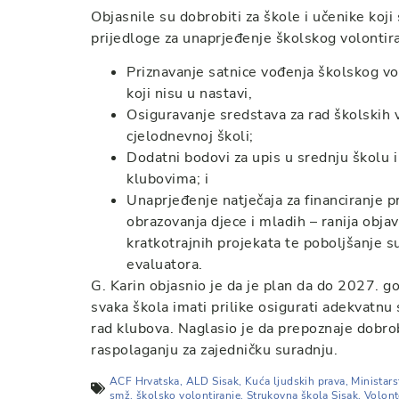
Objasnile su dobrobiti za škole i učenike koji
prijedloge za unaprjeđenje školskog volontira
Priznavanje satnice vođenja školskog vo
koji nisu u nastavi,
Osiguravanje sredstava za rad školskih
cjelodnevnoj školi;
Dodatni bodovi za upis u srednju školu i
klubovima; i
Unaprjeđenje natječaja za financiranje p
obrazovanja djece i mladih – ranija obja
kratkotrajnih projekata te poboljšanje su
evaluatora.
G. Karin objasnio je da je plan da do 2027. g
svaka škola imati prilike osigurati adekvatnu 
rad klubova. Naglasio je da prepoznaje dobrobi
raspolaganju za zajedničku suradnju.
ACF Hrvatska
,
ALD Sisak
,
Kuća ljudskih prava
,
Ministars
smž
,
školsko volontiranje
,
Strukovna škola Sisak
,
Volont