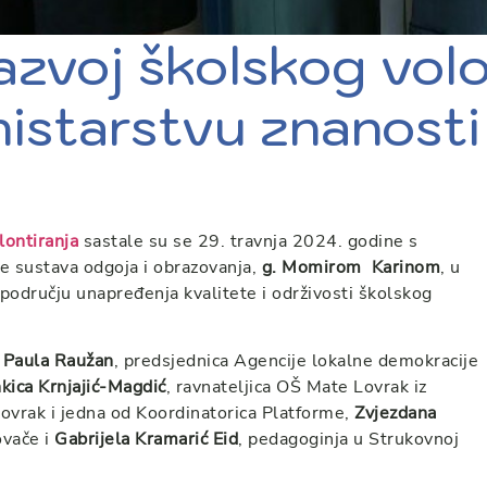
azvoj školskog volo
istarstvu znanosti
lontiranja
sastale su se 29. travnja 2024. godine s
e sustava odgoja i obrazovanja,
g. Momirom Karinom
, u
području unapređenja kvalitete i održivosti školskog
:
Paula Raužan
, predsjednica Agencije lokalne demokracije
kica Krnjajić-Magdić
, ravnateljica OŠ Mate Lovrak iz
Lovrak i jedna od Koordinatorica Platforme,
Zvjezdana
ovače i
Gabrijela Kramarić Eid
, pedagoginja u Strukovnoj