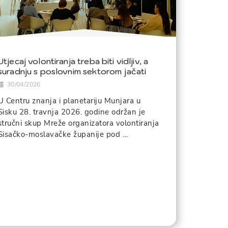
Utjecaj volontiranja treba biti vidljiv, a
suradnju s poslovnim sektorom jačati
30/04/2026
U Centru znanja i planetariju Munjara u
Sisku 28. travnja 2026. godine održan je
stručni skup Mreže organizatora volontiranja
Sisačko-moslavačke županije pod …