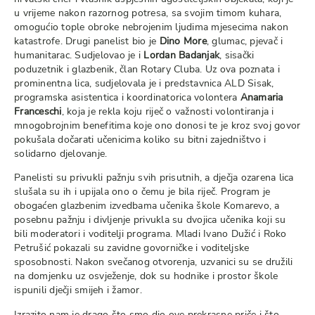
u vrijeme nakon razornog potresa, sa svojim timom kuhara,
omogućio tople obroke nebrojenim ljudima mjesecima nakon
katastrofe. Drugi panelist bio je
Dino More
, glumac, pjevač i
humanitarac. Sudjelovao je i
Lordan Badanjak
, sisački
poduzetnik i glazbenik, član Rotary Cluba. Uz ova poznata i
prominentna lica, sudjelovala je i predstavnica ALD Sisak,
programska asistentica i koordinatorica volontera
Anamaria
Franceschi
, koja je rekla koju riječ o važnosti volontiranja i
mnogobrojnim benefitima koje ono donosi te je kroz svoj govor
pokušala dočarati učenicima koliko su bitni zajedništvo i
solidarno djelovanje.
Panelisti su privukli pažnju svih prisutnih, a dječja ozarena lica
slušala su ih i upijala ono o čemu je bila riječ. Program je
obogaćen glazbenim izvedbama učenika škole Komarevo, a
posebnu pažnju i divljenje privukla su dvojica učenika koji su
bili moderatori i voditelji programa. Mladi Ivano Dužić i Roko
Petrušić pokazali su zavidne govorničke i voditeljske
sposobnosti. Nakon svečanog otvorenja, uzvanici su se družili
na domjenku uz osvježenje, dok su hodnike i prostor škole
ispunili dječji smijeh i žamor.
Izrazito nam je drago što smo dio ove prekrasne priče i što