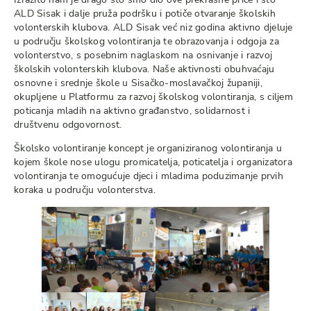
ALD Sisak i dalje pruža podršku i potiče otvaranje školskih
volonterskih klubova. ALD Sisak već niz godina aktivno djeluje
u području školskog volontiranja te obrazovanja i odgoja za
volonterstvo, s posebnim naglaskom na osnivanje i razvoj
školskih volonterskih klubova. Naše aktivnosti obuhvaćaju
osnovne i srednje škole u Sisačko-moslavačkoj županiji,
okupljene u Platformu za razvoj školskog volontiranja, s ciljem
poticanja mladih na aktivno građanstvo, solidarnost i
društvenu odgovornost.
Školsko volontiranje koncept je organiziranog volontiranja u
kojem škole nose ulogu promicatelja, poticatelja i organizatora
volontiranja te omogućuje djeci i mladima poduzimanje prvih
koraka u području volonterstva.