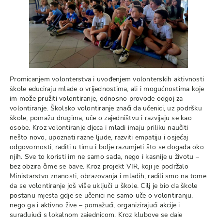
Promicanjem volonterstva i uvođenjem volonterskih aktivnosti
škole educiraju mlade o vrijednostima, ali i mogućnostima koje
im može pružiti volontiranje, odnosno provode odgoj za
volontiranje. Školsko volontiranje znači da učenici, uz podršku
škole, pomažu drugima, uče o zajedništvu i razvijaju se kao
osobe. Kroz volontiranje djeca i mladi imaju priliku naučiti
nešto novo, upoznati razne ljude, razviti empatiju i osjećaj
odgovornosti, raditi u timu i bolje razumjeti što se događa oko
njih. Sve to koristi im ne samo sada, nego i kasnije u životu –
bez obzira čime se bave. Kroz projekt VIR, koji je podržalo
Ministarstvo znanosti, obrazovanja i mladih, radili smo na tome
da se volontiranje još više uključi u škole. Cilj je bio da škole
postanu mjesta gdje se učenici ne samo uče o volontiranju,
nego ga i aktivno žive – pomažući, organizirajući akcije i
surađujući s lokalnom zajednicom. Kroz klubove se daje