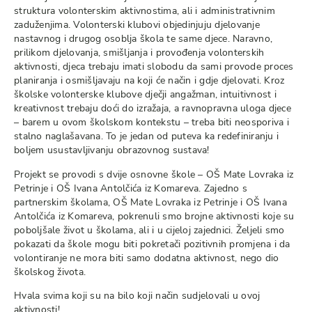
struktura volonterskim aktivnostima, ali i administrativnim
zaduženjima. Volonterski klubovi objedinjuju djelovanje
nastavnog i drugog osoblja škola te same djece. Naravno,
prilikom djelovanja, smišljanja i provođenja volonterskih
aktivnosti, djeca trebaju imati slobodu da sami provode proces
planiranja i osmišljavaju na koji će način i gdje djelovati. Kroz
školske volonterske klubove dječji angažman, intuitivnost i
kreativnost trebaju doći do izražaja, a ravnopravna uloga djece
– barem u ovom školskom kontekstu – treba biti neosporiva i
stalno naglašavana. To je jedan od puteva ka redefiniranju i
boljem usustavljivanju obrazovnog sustava!
Projekt se provodi s dvije osnovne škole – OŠ Mate Lovraka iz
Petrinje i OŠ Ivana Antolčića iz Komareva. Zajedno s
partnerskim školama, OŠ Mate Lovraka iz Petrinje i OŠ Ivana
Antolčića iz Komareva, pokrenuli smo brojne aktivnosti koje su
poboljšale život u školama, ali i u cijeloj zajednici. Željeli smo
pokazati da škole mogu biti pokretači pozitivnih promjena i da
volontiranje ne mora biti samo dodatna aktivnost, nego dio
školskog života.
Hvala svima koji su na bilo koji način sudjelovali u ovoj
aktivnosti!