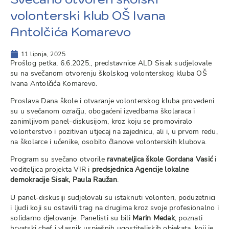
volonterski klub OŠ Ivana
Antolčića Komarevo
11 lipnja, 2025
Prošlog petka, 6.6.2025., predstavnice ALD Sisak sudjelovale
su na svečanom otvorenju školskog volonterskog kluba OŠ
Ivana Antolčića Komarevo.
Proslava Dana škole i otvaranje volonterskog kluba provedeni
su u svečanom ozračju, obogaćeni izvedbama školaraca i
zanimljivom panel-diskusijom, kroz koju se promoviralo
volonterstvo i pozitivan utjecaj na zajednicu, ali i, u prvom redu,
na školarce i učenike, osobito članove volonterskih klubova.
Program su svečano otvorile
ravnateljica škole Gordana Vasić
i
voditeljica projekta VIR i
predsjednica Agencije lokalne
demokracije Sisak, Paula Raužan
.
U panel-diskusiji sudjelovali su istaknuti volonteri, poduzetnici
i ljudi koji su ostavili trag na drugima kroz svoje profesionalno i
solidarno djelovanje. Panelisti su bili
Marin Medak
, poznati
hrvatski chef i vlasnik uspješnih ugostiteljskih objekata, koji je