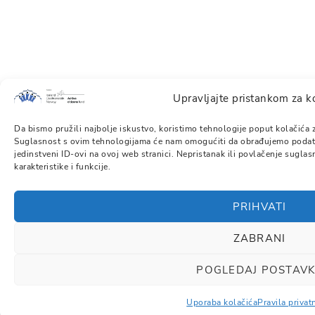
Upravljajte pristankom za k
Da bismo pružili najbolje iskustvo, koristimo tehnologije poput kolačića z
Suglasnost s ovim tehnologijama će nam omogućiti da obrađujemo podatke
jedinstveni ID-ovi na ovoj web stranici. Nepristanak ili povlačenje sugla
karakteristike i funkcije.
PRIHVATI
ZABRANI
POGLEDAJ POSTAV
Uporaba kolačića
Pravila privat