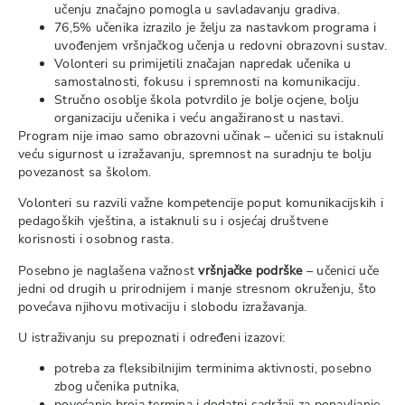
učenju značajno pomogla u savladavanju gradiva.
76,5% učenika izrazilo je želju za nastavkom programa i
uvođenjem vršnjačkog učenja u redovni obrazovni sustav.
Volonteri su primijetili značajan napredak učenika u
samostalnosti, fokusu i spremnosti na komunikaciju.
Stručno osoblje škola potvrdilo je bolje ocjene, bolju
organizaciju učenika i veću angažiranost u nastavi.
Program nije imao samo obrazovni učinak – učenici su istaknuli
veću sigurnost u izražavanju, spremnost na suradnju te bolju
povezanost sa školom.
Volonteri su razvili važne kompetencije poput komunikacijskih i
pedagoških vještina, a istaknuli su i osjećaj društvene
korisnosti i osobnog rasta.
Posebno je naglašena važnost
vršnjačke podrške
– učenici uče
jedni od drugih u prirodnijem i manje stresnom okruženju, što
povećava njihovu motivaciju i slobodu izražavanja.
U istraživanju su prepoznati i određeni izazovi:
potreba za fleksibilnijim terminima aktivnosti, posebno
zbog učenika putnika,
povećanje broja termina i dodatni sadržaji za ponavljanje