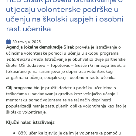
utjecaju volonterske podrške u
učenju na školski uspjeh i osobni
rast učenika
30 travnja, 2025
Agencija lokalne demokracije Sisak
provela je istraživanje o
učincima volonterske pomoći u učenju u sklopu programa
Volonterska mreža
. Istraživanje je obuhvatilo dvije partnerske
škole: OŠ Budaševo – Topolovac – Gušće i Gimnaziju Sisak, a
fokusirano je na razumijevanje doprinosa volonterskog
angažmana učenju, socijalizaciji i osobnom rastu učenika.
Cilj programa
bio je pružiti dodatnu podršku učenicima s
teškoćama u savladavanju gradiva kroz vršnjačko učenje i
mentorsku pomoć volontera te na taj način doprinesti
popularizaciji manje zastupljenih oblika volontiranja kao što je
školsko volontiranje.
Ključni nalazi istraživanja:
88% učenika izjavilo je da im je volonterska pomoć u