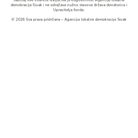
Sadržaj ove stranice isključiva je odgovornost Agencije lokalne
demokracije Sisak i ne odražava nužno stavove država donatorica i
Upravitelja fonda.
© 2026 Sva prava pridržana – Agencija lokalne demokracije Sisak