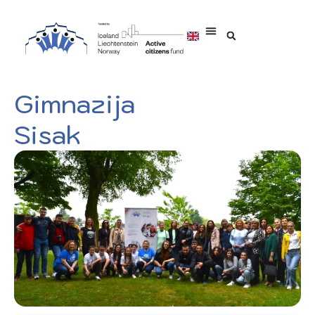
Gimnazija
Sisak