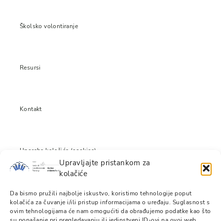
Školsko volontiranje
Resursi
Kontakt
Uporaba kolačića (cookies)
Upravljajte pristankom za
kolačiće
Izjava o odricanju odgovornosti
Da bismo pružili najbolje iskustvo, koristimo tehnologije poput
kolačića za čuvanje i/ili pristup informacijama o uređaju. Suglasnost s
ovim tehnologijama će nam omogućiti da obrađujemo podatke kao što
su ponašanje pri pregledavanju ili jedinstveni ID-ovi na ovoj web