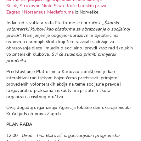
Sisak
,
Strukovne škole Sisak
,
Kuće ljudskih prava
Zagreb
i
Norsensus Mediaforuma
iz Norveške.
Jedan od rezultata rada Platforme je i priručnik „
Školski
volonterski klubovi kao platforma za obrazovanje o socijalnoj
pravdi“
. Namijenjen je odgojno-obrazovnim djelatnicima
osnovnih i srednjih škola koji žele razvijati sadržaje za
obrazovanje djece i mladih o socijalnoj pravdi kroz rad školskih
volonterskih klubova.
Svi će sudionici primiti primjerak
priručnika
.
Predstavljanje Platforme u Karlovcu zamišljeno je kao
interaktivni rad tijekom kojeg ćemo predstaviti primjere
provedenih volonterskih akcija na teme socijalne pravde i
razgovarati o praksama i iskustvima prisutnih škola i
organizacija civilnog društva.
Ovaj događaj organiziraju Agencija lokalne demokracije Sisak i
Kuća ljudskih prava Zagreb.
PLAN RADA
12:00 Uvod-
Tina Đaković, organizacijska i programska