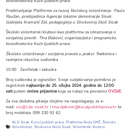
koordinatorica Kuće ljudskih prava
Predstavljanje Platforme za razvoj školskog volontiranja-
Paula
Raužan, predsjednica Agencije lokalne demokracije Sisak;
Gabrijela Kramarić Eid, pedagoginja u Strukovnoj školi Sisak
Školski volonterski klubovi kao platforma za obrazovanje o
socijalnoj pravdi-
Tina Đaković, organizacijska i programska
koordinatorica Kuće ljudskih prava
Školsko volontiranje i socijalna pravda u praksi-
Radionica i
razmjena iskustva sudionika
15:00 Završetak i zakuska
Broj sudionika je ograničen. Svoje sudjelovanje potrebno je
registrirati
najkasnije do 25. ožujka 2024. godine do 12:00
sati
putem
online prijavnice
koja se nalazi na poveznici
OVDJE.
Za sva dodatna pitanja stojimo na raspolaganju za e-
mail:
vcs@Lda-sisak.hr
i
tina.djakovic@kucaljudskihprava.hr
te
broj mobitela: 099 230 92 62.
ALD Sisak
,
Kuća ljudskih prava
,
Platforma škola SMŽ
,
Školsko
Volontiranje
,
Strukovna škola Sisak
,
Volonterski klubovi
,