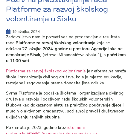
Platforme za razvoj školskog
volontiranja u Sisku
19 ožujka, 2024
Zadovoljstvo nam je pozvati vas na predstavljanje rezultata
rada
Platforme za razvoj školskog volontiranja
koje se
održava
27. ožujka 2024. godine u prostoru Agencije lokalne
demokracije Sisak,
(adresa: Mihanovićeva obala 1),
s početkom
u 11:00 sati.
Platforma za razvoj školskog volontiranja
je neformalna mreža
škola i organizacija civilnog društva, koja je mjesto edukacije,
razmjene i zagovaranja prema donositeljima odluka.
Svrha Platforme je podrška školama i organizacijama civilnog
društva u razvoju i održivom radu školskih volonterskih
klubova kao dokazanom alatu za praktično poučavanje djece i
mladih o aktivnom građanstvu, socijalnoj pravdi i društvenom
uključivanju ranjivih skupina.
Pokrenuta je 2023. godine kroz
istoimeni
partnerski
projekt
Agencije lokalne demokracije