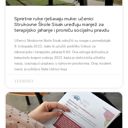
Spretne ruke rješavaju muke: učenici
Strukovne Škole Sisak uređuju manjež za
terapijsko jahanje i promiču socijalnu pravdu
Učenici Strukovne škole Sisak udružili su snage u ponedjeljak,
9. listopada 2023., kako bi pružili podršku Udruzi za
rekreacijsko i terapijsko jahanje KAS. Ova udruga doživjela je
katastrofu krajem svibnja 2023. kada je obilna kiša oštetila
nasip, izazivajući poplavu u njihovim prostorima. Ovaj incident
nanio je ozbiljne štete Udruzi koja
11/10/2023