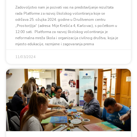
Zadovoljstvo nam je pozvati vas na predstavljanje rezultata
rada Platforme za razvoj školskog volontiranja koje se
održava 25. ožujka 2024. godine u Društvenom centru
„Prostor(i)ja“ (adresa: Mije Krešića 4, Karlovac), s početkom u
12:00 sati. Platforma za razvoj školskog volontiranja je
neformalna mreža škola i organizacija civilnog društva, koja je
mjesto edukacije, razmjene i zagovaranja prema
11/03/2024