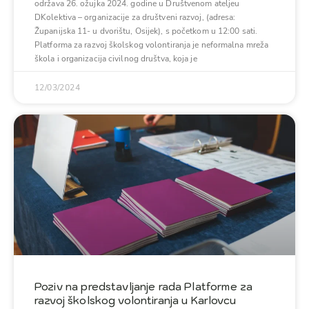
održava 26. ožujka 2024. godine u Društvenom ateljeu
DKolektiva – organizacije za društveni razvoj, (adresa:
Županijska 11- u dvorištu, Osijek), s početkom u 12:00 sati.
Platforma za razvoj školskog volontiranja je neformalna mreža
škola i organizacija civilnog društva, koja je
12/03/2024
Poziv na predstavljanje rada Platforme za
razvoj školskog volontiranja u Karlovcu