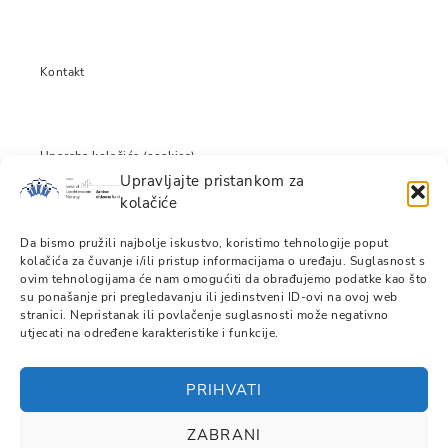
Kontakt
Uporaba kolačića (cookies)
Upravljajte pristankom za
kolačiće
Izjava o odricanju odgovornosti
Da bismo pružili najbolje iskustvo, koristimo tehnologije poput
kolačića za čuvanje i/ili pristup informacijama o uređaju. Suglasnost s
ovim tehnologijama će nam omogućiti da obrađujemo podatke kao što
su ponašanje pri pregledavanju ili jedinstveni ID-ovi na ovoj web
stranici. Nepristanak ili povlačenje suglasnosti može negativno
Pravila privatnosti
utjecati na određene karakteristike i funkcije.
PRIHVATI
Stranica je izrađena u okviru projekta „Platforma za razvoj školskog
volontiranja“ podržanog kroz Fond za aktivno građanstvo, sredstvima
Islanda, Lihtenštajna i Norveške u okviru EPG grantova.
ZABRANI