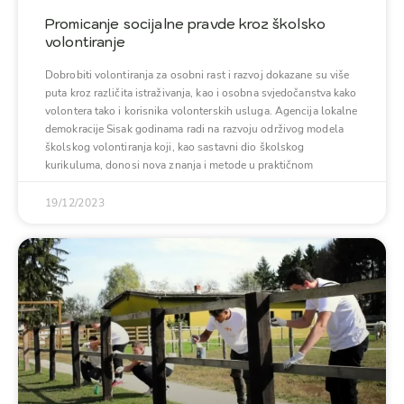
Promicanje socijalne pravde kroz školsko
volontiranje
Dobrobiti volontiranja za osobni rast i razvoj dokazane su više
puta kroz različita istraživanja, kao i osobna svjedočanstva kako
volontera tako i korisnika volonterskih usluga. Agencija lokalne
demokracije Sisak godinama radi na razvoju održivog modela
školskog volontiranja koji, kao sastavni dio školskog
kurikuluma, donosi nova znanja i metode u praktičnom
19/12/2023