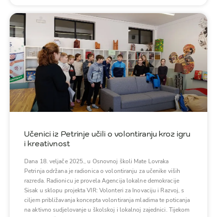
Učenici iz Petrinje učili o volontiranju kroz igru
i kreativnost
Dana 18. veljače 2025., u Osnovnoj školi Mate Lovraka
Petrinja održana je radionica o volontiranju za učenike viših
razreda. Radionicu je provela Agencija lokalne demokracije
Sisak u sklopu projekta VIR: Volonteri za Inovaciju i Razvoj, s
ciljem približavanja koncepta volontiranja mladima te poticanja
na aktivno sudjelovanje u školskoj i lokalnoj zajednici. Tijekom