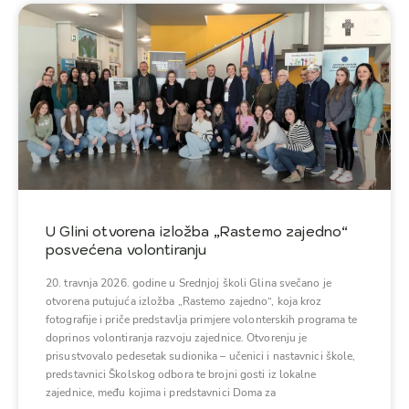
U Glini otvorena izložba „Rastemo zajedno“
posvećena volontiranju
20. travnja 2026. godine u Srednjoj školi Glina svečano je
otvorena putujuća izložba „Rastemo zajedno“, koja kroz
fotografije i priče predstavlja primjere volonterskih programa te
doprinos volontiranja razvoju zajednice. Otvorenju je
prisustvovalo pedesetak sudionika – učenici i nastavnici škole,
predstavnici Školskog odbora te brojni gosti iz lokalne
zajednice, među kojima i predstavnici Doma za