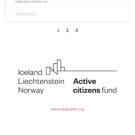
radionice učenici su
21/02/2025
1
2
3
www.eeagrants.org