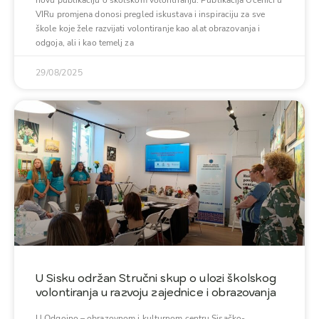
novu publikaciju o školskom volontiranju. Publikacija Učenici u
VIRu promjena donosi pregled iskustava i inspiraciju za sve
škole koje žele razvijati volontiranje kao alat obrazovanja i
odgoja, ali i kao temelj za
29/08/2025
U Sisku održan Stručni skup o ulozi školskog
volontiranja u razvoju zajednice i obrazovanja
U Odgojno – obrazovnom i kulturnom centru Sisačko-