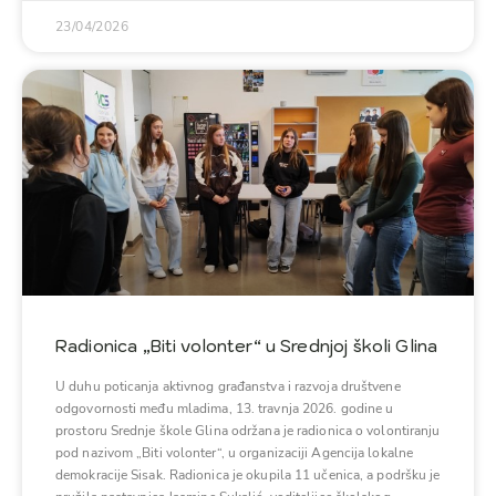
23/04/2026
Radionica „Biti volonter“ u Srednjoj školi Glina
U duhu poticanja aktivnog građanstva i razvoja društvene
odgovornosti među mladima, 13. travnja 2026. godine u
prostoru Srednje škole Glina održana je radionica o volontiranju
pod nazivom „Biti volonter“, u organizaciji Agencija lokalne
demokracije Sisak. Radionica je okupila 11 učenica, a podršku je