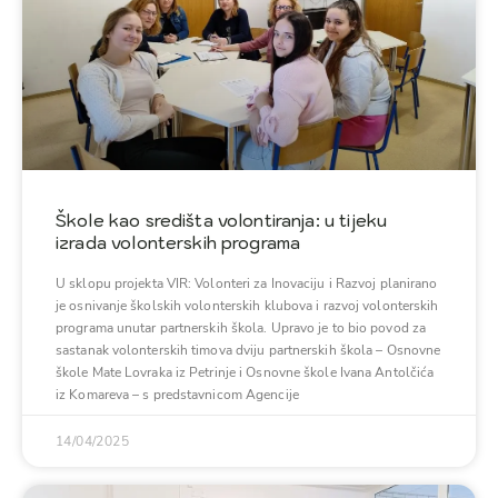
Škole kao središta volontiranja: u tijeku
izrada volonterskih programa
U sklopu projekta VIR: Volonteri za Inovaciju i Razvoj planirano
je osnivanje školskih volonterskih klubova i razvoj volonterskih
programa unutar partnerskih škola. Upravo je to bio povod za
sastanak volonterskih timova dviju partnerskih škola – Osnovne
škole Mate Lovraka iz Petrinje i Osnovne škole Ivana Antolčića
iz Komareva – s predstavnicom Agencije
14/04/2025