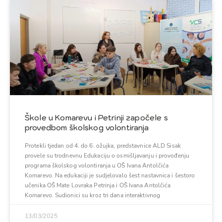
Škole u Komarevu i Petrinji započele s
provedbom školskog volontiranja
Protekli tjedan od 4. do 6. ožujka, predstavnice ALD Sisak
provele su trodnevnu Edukaciju o osmišljavanju i provođenju
programa školskog volontiranja u OŠ Ivana Antolčića
Komarevo. Na edukaciji je sudjelovalo šest nastavnica i šestoro
učenika OŠ Mate Lovraka Petrinja i OŠ Ivana Antolčića
Komarevo. Sudionici su kroz tri dana interaktivnog
13/03/2025