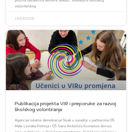
pružila nastavnica Jasmine Sukalić, voditeljice školskog
volonterskog
14/04/2026
Publikacija projekta VIR i preporuke za razvoj
školskog volontiranja
Agencija lokalne demokracije Sisak u suradnji s partnerima OŠ
Mate Lovraka Petrinja i OŠ Ivana Antolčića Komarevo donosi