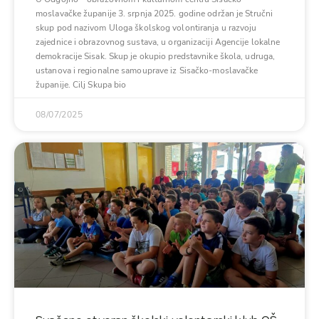
moslavačke županije 3. srpnja 2025. godine održan je Stručni
skup pod nazivom Uloga školskog volontiranja u razvoju
zajednice i obrazovnog sustava, u organizaciji Agencije lokalne
demokracije Sisak. Skup je okupio predstavnike škola, udruga,
ustanova i regionalne samouprave iz Sisačko-moslavačke
županije. Cilj Skupa bio
08/07/2025