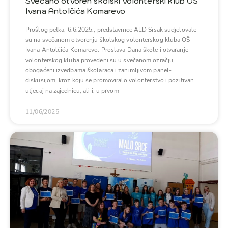
Svečano otvoren školski volonterski klub OŠ
Ivana Antolčića Komarevo
Prošlog petka, 6.6.2025., predstavnice ALD Sisak sudjelovale
su na svečanom otvorenju školskog volonterskog kluba OŠ
Ivana Antolčića Komarevo. Proslava Dana škole i otvaranje
volonterskog kluba provedeni su u svečanom ozračju,
obogaćeni izvedbama školaraca i zanimljivom panel-
diskusijom, kroz koju se promoviralo volonterstvo i pozitivan
utjecaj na zajednicu, ali i, u prvom
11/06/2025